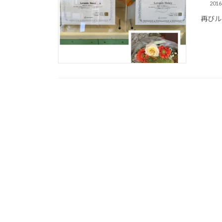
201
再びル