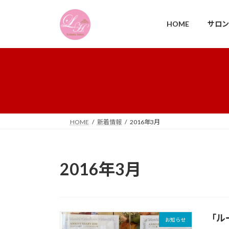
コ
ナ
ン
ビ
HOME
サロン
テ
ゲ
ン
ー
ツ
シ
へ
ョ
ス
ン
キ
に
ッ
移
プ
動
HOME
新着情報
2016年3月
2016年3月
「ル
お知らせ