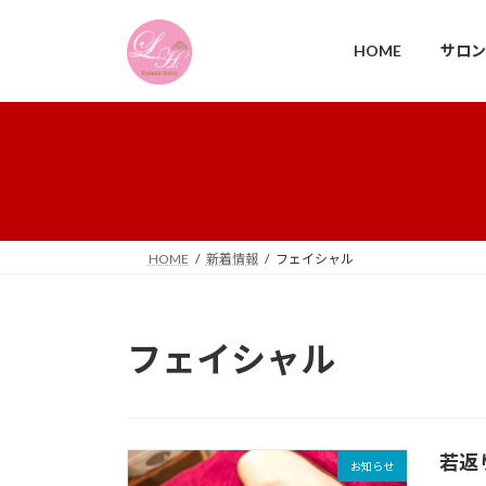
コ
ナ
ン
ビ
HOME
サロン
テ
ゲ
ン
ー
ツ
シ
へ
ョ
ス
ン
キ
に
ッ
移
プ
動
HOME
新着情報
フェイシャル
フェイシャル
若返
お知らせ