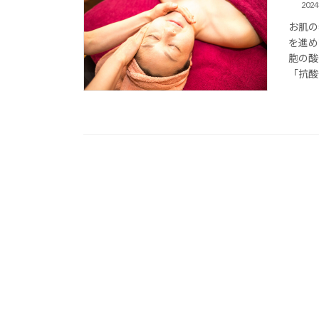
202
お肌の
を進め
胞の酸
「抗酸化